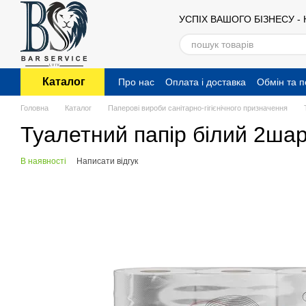
Перейти до основного контенту
УСПІХ ВАШОГО БІЗНЕСУ -
Каталог
Про нас
Оплата і доставка
Обмін та 
Публічний договір (оферта)
Головна
Каталог
Паперові вироби санітарно-гігієнічного призначення
Туалетний папір білий 2шар 
В наявності
Написати відгук