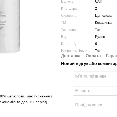
Валюта
UAH
К-ть шарів
2
Сировина
Целюлоза
ТМ
Кохавинка
Тиснення
Так
Вид
Рулон
К-ть шт./уп.
6
Наявність гільзи
Так
Доставка
Оплата
Гара
Новий відгук або комента
100% целюлози, має тиснення з
 економію та довший період