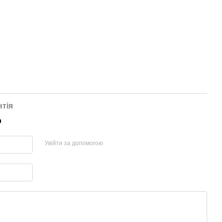
нтія
р
Увійти за допомогою