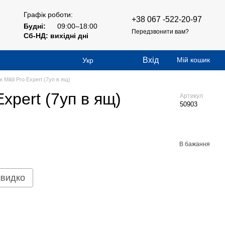
Графік роботи:
+38 067 -522-20-97
Будні:
09:00–18:00
Передзвонити вам?
Сб-НД: вихідні дні
Вхід
Мій кошик
Укр
 Mildi Pro Expert (7уп в ящ)
xpert (7уп в ящ)
Артикул
50903
В бажання
швидко