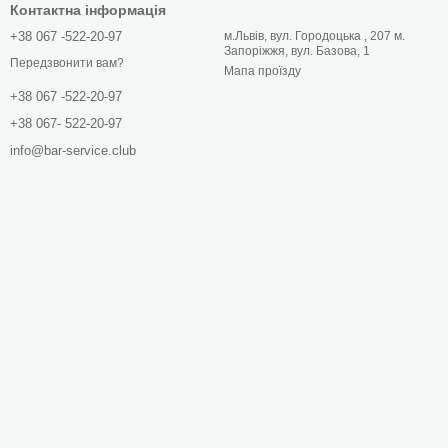
Контактна інформація
+38 067 -522-20-97
м.Львів, вул. Городоцька , 207 м.
Запоріжжя, вул. Базова, 1
Передзвонити вам?
Мапа проїзду
+38 067 -522-20-97
+38 067- 522-20-97
info@bar-service.club