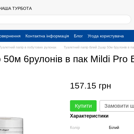
 НАША ТУРБОТА
повернення
Контактна інформація
Блог
Угода користувача
Туалетний папір в побутових рулонах
Туалетний папір білий 2шар 50м 6рулонів в пак
50м 6рулонів в пак Mildi Pro E
157.15 грн
Купити
Замовити 
Характеристики
Колір
Білий