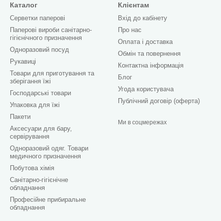
Каталог
Клієнтам
Серветки паперові
Вхід до кабінету
Паперові вироби санітарно-
Про нас
гігієнічного призначення
Оплата і доставка
Одноразовий посуд
Обмін та повернення
Рукавиці
Контактна інформація
Товари для приготування та
Блог
зберігання їжі
Угода користувача
Господарські товари
Публічний договір (оферта)
Упаковка для їжі
Пакети
Ми в соцмережах
Аксесуари для бару,
сервірування
Одноразовий одяг. Товари
медичного призначення
Побутова хімія
Санітарно-гігієнічне
обладнання
Професійне прибиральне
обладнання