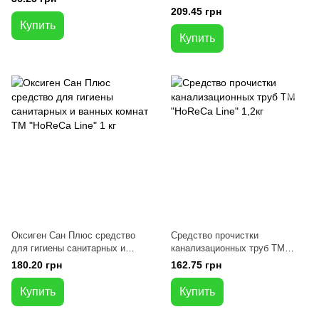
800г
209.45 грн
Купить
Купить
Оксиген Сан Плюс средство
Средство прочистки
для гигиены санитарных и
канализационных труб ТМ
ванных комнат ТМ "HoReCa
"HoReCa Line" 1,2кг
180.20 грн
162.75 грн
Line" 1 кг
Купить
Купить