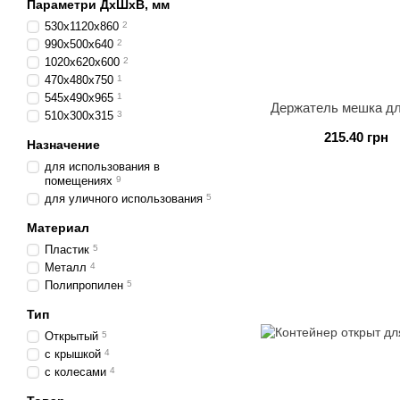
Параметри ДхШхВ, мм
530х1120х860
2
990х500х640
2
1020х620х600
2
470х480х750
1
545х490х965
1
Держатель мешка дл
510х300х315
3
215.40 грн
Назначение
для использования в
помещениях
9
для уличного использования
5
Материал
Пластик
5
Металл
4
Полипропилен
5
Тип
Открытый
5
с крышкой
4
с колесами
4