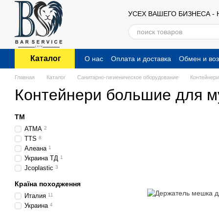
Перейти к основному контенту
УСЕХ ВАШЕГО БИЗНЕСА -
Каталог
О нас
Оплата и доставка
Обмен и воз
Публичный договор (оферта)
Главная
Каталог
Санитарно-гигиеническое оборудование
Контейнери
Контейнери большие для м
ТМ
АТМА
2
TTS
8
Алеана
1
Украина ТД
1
Jcoplastic
3
Країна походження
Италия
11
Украина
4