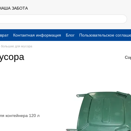
 НАША ЗАБОТА
врат
Контактная информация
Блог
Пользовательское соглаш
 большие для мусора
усора
Со