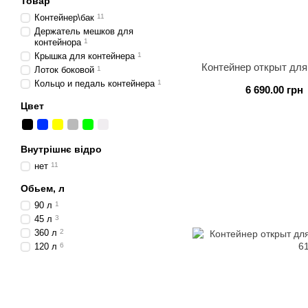
Товар
Контейнер\бак
11
Держатель мешков для
контейнора
1
Крышка для контейнера
1
Контейнер открыт для
Лоток боковой
1
Кольцо и педаль контейнера
1
6 690.00 грн
Цвет
Внутрішнє відро
нет
11
Обьем, л
90 л
1
45 л
3
360 л
2
120 л
6