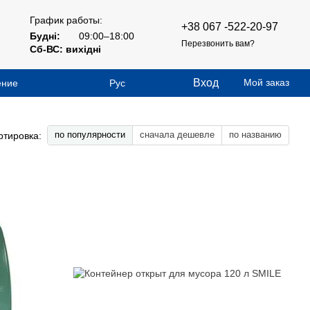
График работы:
+38 067 -522-20-97
Будні:
09:00–18:00
Перезвонить вам?
Сб-ВС: вихідні
Вход
Мой заказ
ение
Рус
по популярности
сначала дешевле
по названию
ртировка: