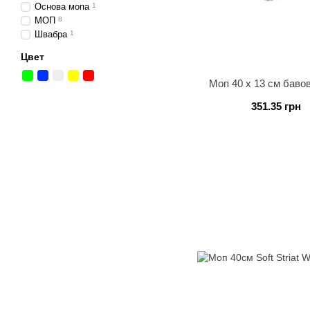
Основа мопа
1
МОП
8
Швабра
1
Цвет
Моп 40 х 13 см баво
351.35 грн