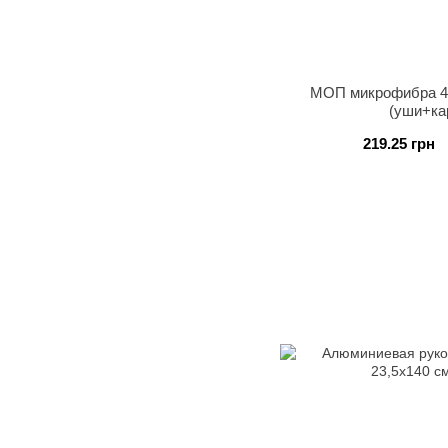
МОП микрофибра 4
(уши+ка
219.25 грн