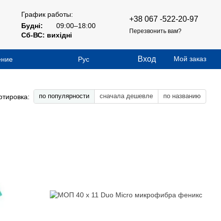
График работы:
+38 067 -522-20-97
Будні:
09:00–18:00
Перезвонить вам?
Сб-ВС: вихідні
Вход
Мой заказ
ение
Рус
по популярности
сначала дешевле
по названию
ртировка: