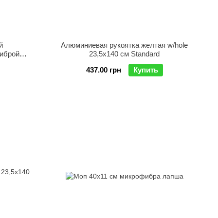
й
Алюминиевая рукоятка желтая w/hole
фиброй
23,5х140 см Standard
437.00 грн
Купить