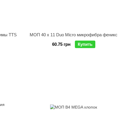
жимы TTS
МОП 40 x 11 Duo Micro микрофибра феникс
60.75 грн
Купить