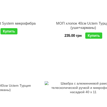
Wet System микрофибра
МОП хлопок 40см Uctem Турц
(уши+карманы)
Купить
235.00 грн
Купить