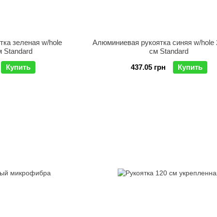
ка зеленая w/hole
Алюминиевая рукоятка синяя w/hole 
м Standard
см Standard
Купить
437.05 грн
Купить