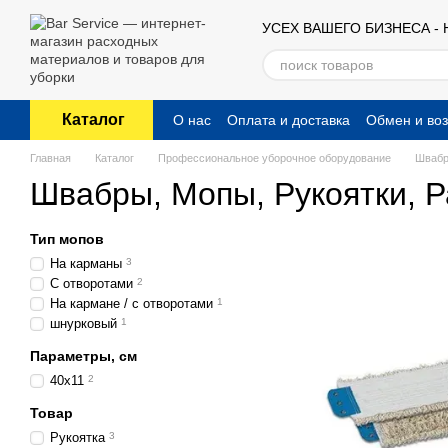
Перейти к основному контенту
УСЕХ ВАШЕГО БИЗНЕСА -
Каталог
О нас
Оплата и доставка
Обмен и воз
Публичный договор (оферта)
Главная
Каталог
Профессиональное уборочное оборудование
Швабр
Швабры, Мопы, Рукоятки, 
Тип мопов
На карманы
3
С отворотами
2
На кармане / с отворотами
1
шнурковый
1
Параметры, см
40x11
2
Товар
Рукоятка
3