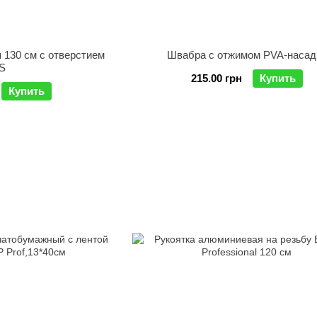
 130 см с отверстием
Швабра с отжимом PVA-насад
S
215.00 грн
Купить
Купить