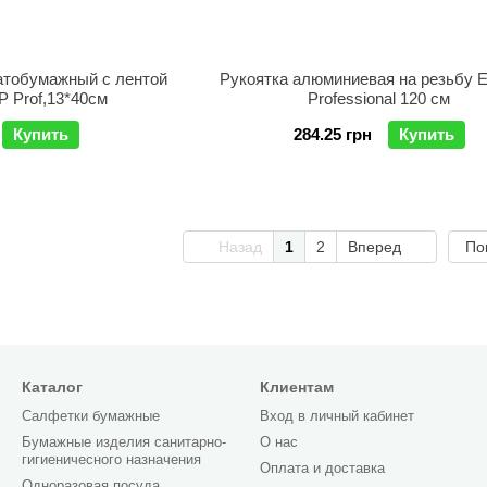
тобумажный с лентой
Рукоятка алюминиевая на резьбу
Prof,13*40см
Professional 120 см
Купить
284.25 грн
Купить
Назад
1
2
Вперед
По
Каталог
Клиентам
Салфетки бумажные
Вход в личный кабинет
Бумажные изделия санитарно-
О нас
гигиеничесного назначения
Оплата и доставка
Одноразовая посуда