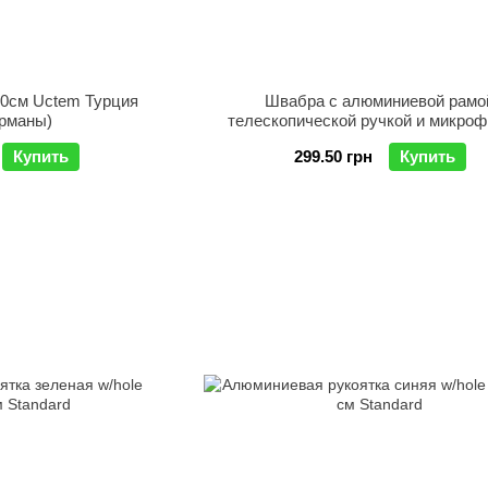
0см Uctem Турция
Швабра с алюминиевой рамо
рманы)
телескопической ручкой и микро
насадкой 40 x 11
Купить
299.50 грн
Купить