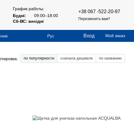
График работы:
+38 067 -522-20-97
Будні:
09:00–18:00
Перезвонить вам?
Сб-ВС: вихідні
Вход
Мой заказ
ение
Рус
по популярности
сначала дешевле
по названию
ртировка: