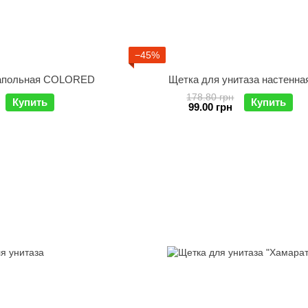
−45%
напольная COLORED
Щетка для унитаза настенна
178.80 грн
Купить
Купить
99.00 грн