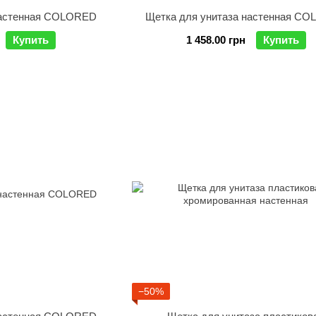
настенная COLORED
Щетка для унитаза настенная C
Купить
1 458.00 грн
Купить
−50%