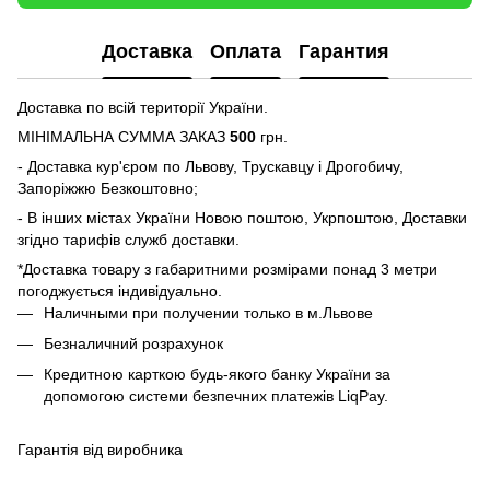
Доставка
Оплата
Гарантия
Доставка по всій території України.
МІНІМАЛЬНА СУММА ЗАКАЗ
500
грн.
- Доставка кур'єром по Львову, Трускавцу і Дрогобичу,
Запоріжжю Безкоштовно;
- В інших містах України Новою поштою, Укрпоштою, Доставки
згідно тарифів служб доставки.
*Доставка товару з габаритними розмірами понад 3 метри
погоджується індивідуально.
Наличными при получении только в м.Львове
Безналичний розрахунок
Кредитною карткою будь-якого банку України за
допомогою системи безпечних платежів LiqPay.
Гарантія від виробника