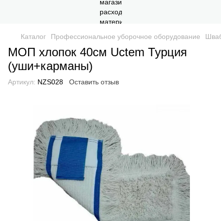
Каталог
Профессиональное уборочное оборудование
Шваб
МОП хлопок 40см Uctem Турция
(уши+карманы)
Артикул:
NZS028
Оставить отзыв