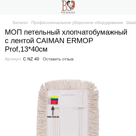
Каталог
Профессиональное уборочное оборудование
Шваб
МОП петельный хлопчатобумажный
с лентой CAIMAN ERMOP
Prof,13*40см
Артикул:
C NZ 40
Оставить отзыв