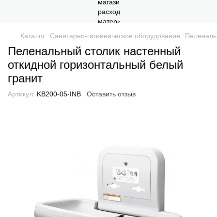
Каталог
Санитарно-гигиеническое оборудование
Пеленальн
Пеленальный столик настенный
откидной горизонтальный белый
гранит
Артикул:
KB200-05-INB
Оставить отзыв