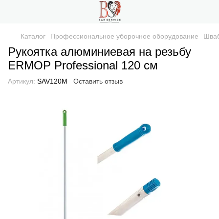
Каталог
Профессиональное уборочное оборудование
Шваб
Рукоятка алюминиевая на резьбу
ERMOP Professional 120 см
Артикул:
SAV120M
Оставить отзыв