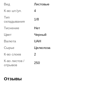
Вид
Листовые
К-во шт./уп.
4
Тип
1/8
cкладывания
Тиснение
Нет
Цвет
Черный
Валюта
UAH
Сырье
Целюлоза
К-во слоев
2
К-во листов /
250
отрывов
Отзывы