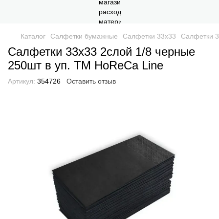
Каталог
Салфетки бумажные
Салфетки 33x33
Салфетки 3
Салфетки 33х33 2слой 1/8 черные
250шт в уп. ТМ HoReCa Line
Артикул:
354726
Оставить отзыв