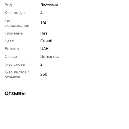
Вид
Листовые
К-во шт./уп.
4
Тип
1/4
cкладывания
Тиснение
Нет
Цвет
Синий
Валюта
UAH
Сырье
Целюлоза
К-во слоев
2
К-во листов /
250
отрывов
Отзывы