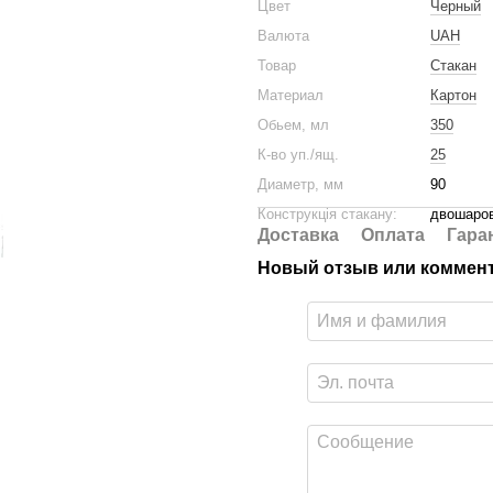
Цвет
Черный
Валюта
UAH
Товар
Стакан
Материал
Картон
Обьем, мл
350
К-во уп./ящ.
25
Диаметр, мм
90
Конструкція стакану:
двошаро
Доставка
Оплата
Гара
Новый отзыв или коммен