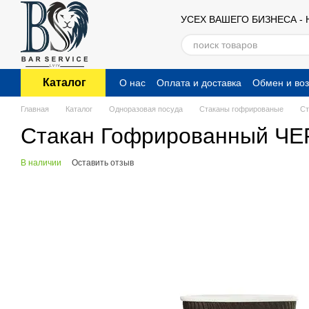
Перейти к основному контенту
УСЕХ ВАШЕГО БИЗНЕСА -
Каталог
О нас
Оплата и доставка
Обмен и воз
Публичный договор (оферта)
Главная
Каталог
Одноразовая посуда
Стаканы гофрированые
Ст
Стакан Гофрированный ЧЕ
В наличии
Оставить отзыв