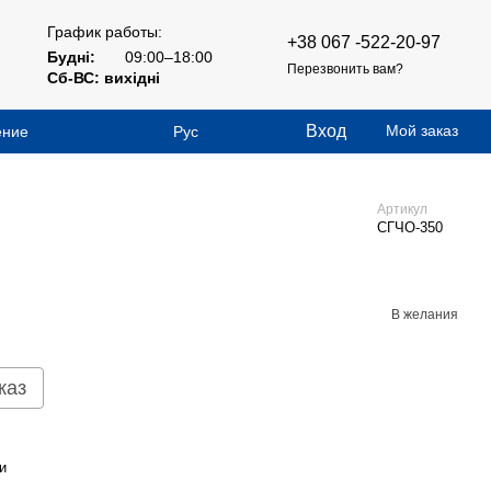
График работы:
+38 067 -522-20-97
Будні:
09:00–18:00
Перезвонить вам?
Сб-ВС: вихідні
Вход
Мой заказ
ение
Рус
Артикул
СГЧО-350
В желания
каз
и