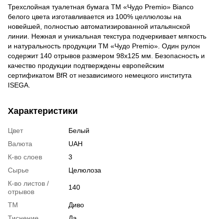
Трехслойная туалетная бумага ТМ «Чудо Premio» Bianco
белого цвета изготавливается из 100% целлюлозы на
новейшей, полностью автоматизированной итальянской
линии. Нежная и уникальная текстура подчеркивает мягкость
и натуральность продукции ТМ «Чудо Premio». Один рулон
содержит 140 отрывов размером 98x125 мм. Безопасность и
качество продукции подтверждены европейским
сертификатом BfR от независимого немецкого института
ISEGA.
Характеристики
Цвет
Белый
Валюта
UAH
К-во слоев
3
Сырье
Целюлоза
К-во листов /
140
отрывов
ТМ
Диво
Тиснение
Да