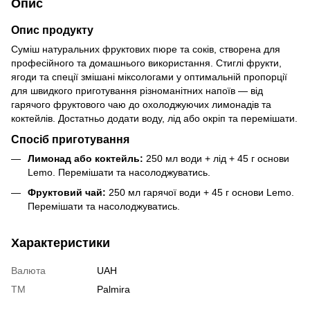
Опис
Опис продукту
Суміш натуральних фруктових пюре та соків, створена для
професійного та домашнього використання. Стиглі фрукти,
ягоди та спеції змішані міксологами у оптимальній пропорції
для швидкого приготування різноманітних напоїв — від
гарячого фруктового чаю до охолоджуючих лимонадів та
коктейлів. Достатньо додати воду, лід або окріп та перемішати.
Спосіб приготування
Лимонад або коктейль:
250 мл води + лід + 45 г основи
Lemo. Перемішати та насолоджуватись.
Фруктовий чай:
250 мл гарячої води + 45 г основи Lemo.
Перемішати та насолоджуватись.
Характеристики
Валюта
UAH
ТМ
Palmira