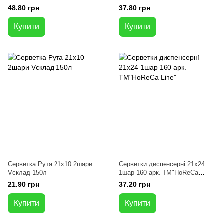
мм 150 л
48.80 грн
37.80 грн
Купити
Купити
Серветка Рута 21х10 2шари
Серветки диспенсерні 21х24
Vсклад 150л
1шар 160 арк. ТМ"HoReCa
Line"
21.90 грн
37.20 грн
Купити
Купити