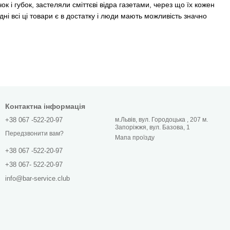
 і губок, застеляли сміттєві відра газетами, через що їх кожен
ні всі ці товари є в достатку і люди мають можливість значно
Контактна інформація
+38 067 -522-20-97
м.Львів, вул. Городоцька , 207 м.
Запоріжжя, вул. Базова, 1
Передзвонити вам?
Мапа проїзду
+38 067 -522-20-97
+38 067- 522-20-97
 будинках та офісах.Господарські товари потребують
info@bar-service.club
місяць, оскільки в їх порах накопичуються залишки засобів