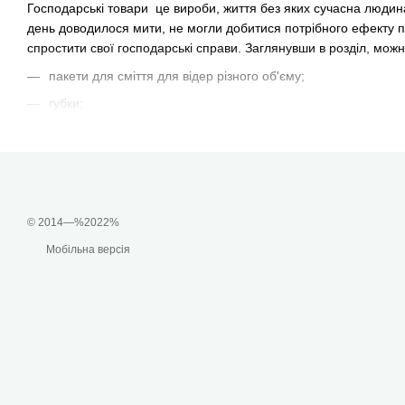
Господарські товари це вироби, життя без яких сучасна людина 
день доводилося мити, не могли добитися потрібного ефекту при
спростити свої господарські справи. Заглянувши в розділ, можн
пакети для сміття для відер різного об'єму;
губки;
свічки;
скребки;
серветки для вологого і сухого прибирання;
тканина рувшникова;
© 2014—%2022%
касова стрічка;
Мобільна версія
спеції;
Асортимент складений таким чином, щоб покупці могли відразу 
регулярного оновлення, оскільки в силу специфіки застосуванн
Багато господарських товарів мають чітко обмежений термін ви
для миття посуду. Серветки для прибирання, особливо вологі, 