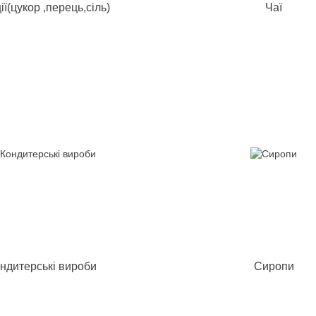
ії(цукор ,перець,сіль)
Чаї
ндитерські вироби
Сиропи