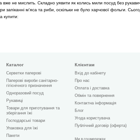
вже не мислить. Складно уявити як колись мили посуд без рукавичок
 запіканні м'яса та риби, оскільки не було харчової фольги. Сьогод
а купити:
Каталог
Клієнтам
Серветки паперові
Вхід до кабінету
Паперові вироби санітарно-
Про нас
гігієнічного призначення
Оплата і доставка
Одноразовий посуд
Обмін та повернення
Рукавиці
ж замовити все необхідне для підтримки затишку і чистоти в своїх
Контактна інформація
Товари для приготування та
я, на них швидко накопичуються бактерії.
Блог
зберігання їжі
Угода користувача
користання. Наприклад, губки кухонні рекомендується міняти кожен 
Господарські товари
також не слід використовувати довше місячного терміну.
Публічний договір (оферта)
Упаковка для їжі
Пакети
Ми в соцмережах