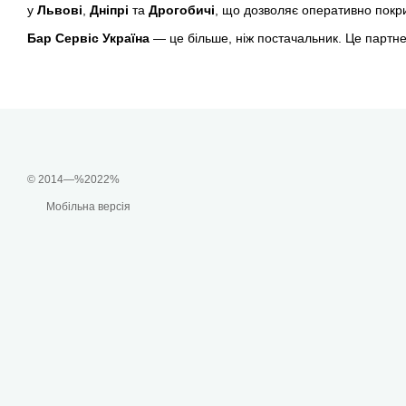
у
Львові
,
Дніпрі
та
Дрогобичі
, що дозволяє оперативно покрив
Бар Сервіс Україна
— це більше, ніж постачальник. Це партне
© 2014—%2022%
Мобільна версія