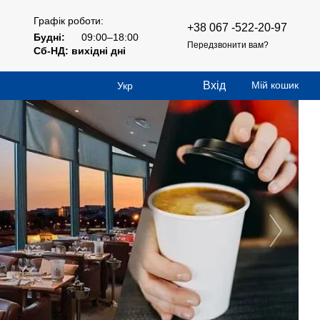
Графік роботи:
+38 067 -522-20-97
Будні:
09:00–18:00
Передзвонити вам?
Сб-НД: вихідні дні
Вхід
Мій кошик
Укр