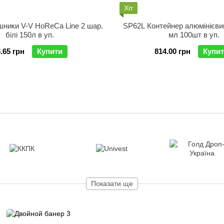
Хіт
шники V-V HoReCa Line 2 шар.
SP62L Контейнер алюмінієви
білі 150л в уп.
мл 100шт в уп.
.65 грн
Купити
814.00 грн
Купи
Показати ще