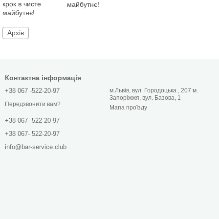
майбутнє!
Архів
Контактна інформація
+38 067 -522-20-97
м.Львів, вул. Городоцька , 207 м.
Запоріжжя, вул. Базова, 1
Передзвонити вам?
Мапа проїзду
+38 067 -522-20-97
+38 067- 522-20-97
info@bar-service.club