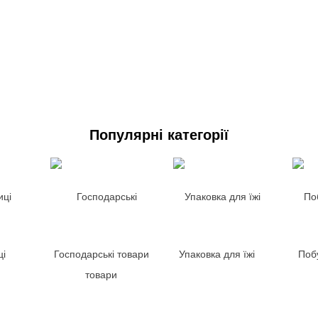
Популярні категорії
ці
Господарські товари
Упаковка для їжі
Побу