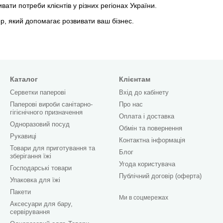
ати потреби клієнтів у різних регіонах України.
р, який допомагає розвивати ваш бізнес.
Каталог
Клієнтам
Серветки паперові
Вхід до кабінету
Паперові вироби санітарно-
Про нас
гігієнічного призначення
Оплата і доставка
Одноразовий посуд
Обмін та повернення
Рукавиці
Контактна інформація
Товари для приготування та
Блог
зберігання їжі
Угода користувача
Господарські товари
Публічний договір (оферта)
Упаковка для їжі
Пакети
Ми в соцмережах
Аксесуари для бару,
сервірування