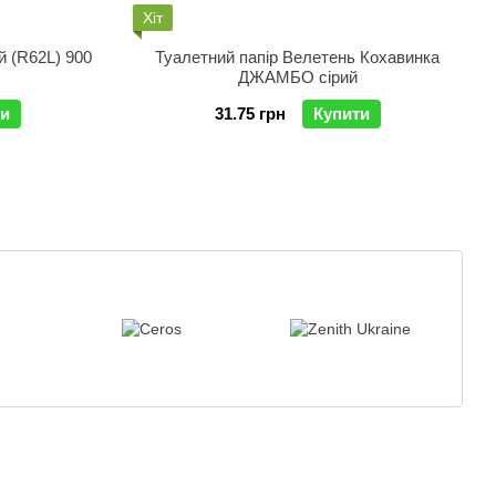
Хіт
й (R62L) 900
Туалетний папір Велетень Кохавинка
ДЖАМБО сірий
ти
31.75 грн
Купити