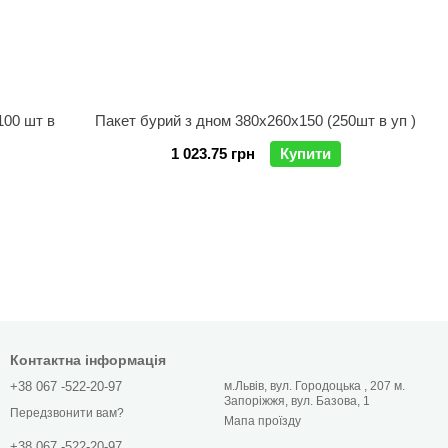
Пакет бурий з дном 380х260х150 (250шт в уп )
1 023.75 грн
Купити
Контактна інформація
+38 067 -522-20-97
м.Львів, вул. Городоцька , 207 м.
Запоріжжя, вул. Базова, 1
Передзвонити вам?
Мапа проїзду
+38 067 -522-20-97