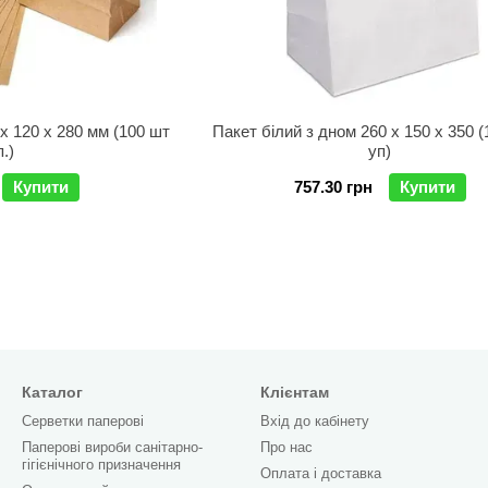
х 120 х 280 мм (100 шт
Пакет білий з дном 260 х 150 х 350 (100 шт в
п.)
уп)
Купити
757.30 грн
Купити
Каталог
Клієнтам
Серветки паперові
Вхід до кабінету
Паперові вироби санітарно-
Про нас
гігієнічного призначення
Оплата і доставка