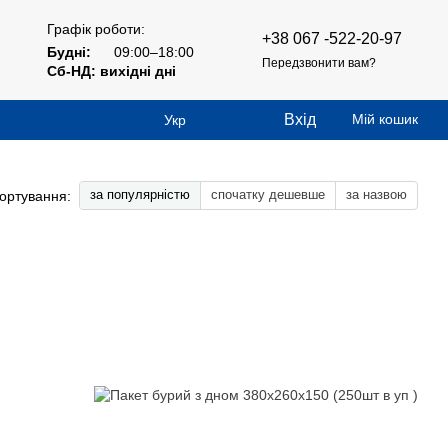
Графік роботи:
+38 067 -522-20-97
Будні:
09:00–18:00
Передзвонити вам?
Сб-НД: вихідні дні
Вхід
Мій кошик
Укр
за популярністю
спочатку дешевше
за назвою
ортування: