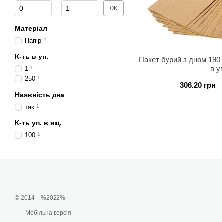
Від Кількість
До Кількість
ОК
Матеріал
Папір
2
К-ть в уп.
Пакет бурий з дном 190 
в у
1
1
250
1
306.20 грн
Наявність дна
так
1
К-ть уп. в ящ.
100
1
© 2014—%2022%
Мобільна версія