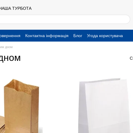
 НАША ТУРБОТА
повернення
Контактна інформація
Блог
Угода користувача
ким дном
 дном
С