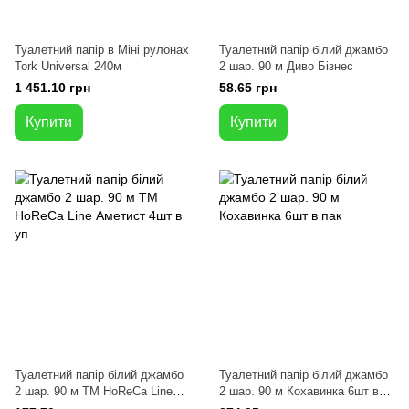
Туалетний папір в Міні рулонах
Туалетний папір білий джамбо
Tork Universal 240м
2 шар. 90 м Диво Бізнес
1 451.10 грн
58.65 грн
Купити
Купити
Туалетний папір білий джамбо
Туалетний папір білий джамбо
2 шар. 90 м ТМ HoReCa Line
2 шар. 90 м Кохавинка 6шт в
Аметист 4шт в уп
пак