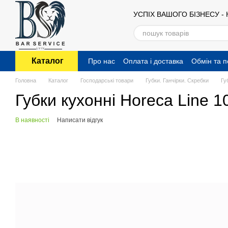
Перейти до основного контенту
УСПІХ ВАШОГО БІЗНЕСУ -
Каталог
Про нас
Оплата і доставка
Обмін та 
Публічний договір (оферта)
Головна
Каталог
Господарські товари
Губки. Ганчірки. Скребки
Гу
Губки кухонні Horeca Line 10
В наявності
Написати відгук