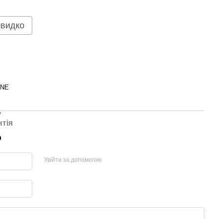
швидко
INE
у
нтія
р
Увійти за допомогою