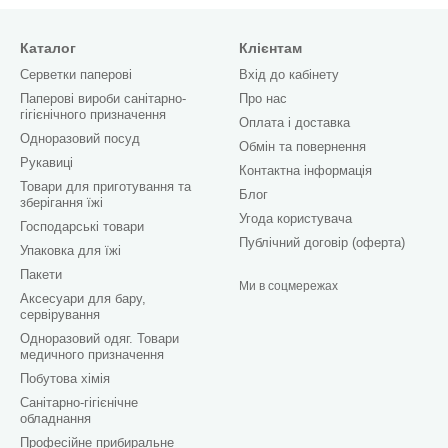
Каталог
Клієнтам
Серветки паперові
Вхід до кабінету
Паперові вироби санітарно-
Про нас
гігієнічного призначення
Оплата і доставка
Одноразовий посуд
Обмін та повернення
Рукавиці
Контактна інформація
Товари для приготування та
Блог
зберігання їжі
Угода користувача
Господарські товари
Публічний договір (оферта)
Упаковка для їжі
Пакети
Ми в соцмережах
Аксесуари для бару,
сервірування
Одноразовий одяг. Товари
медичного призначення
Побутова хімія
Санітарно-гігієнічне
обладнання
Професійне прибиральне