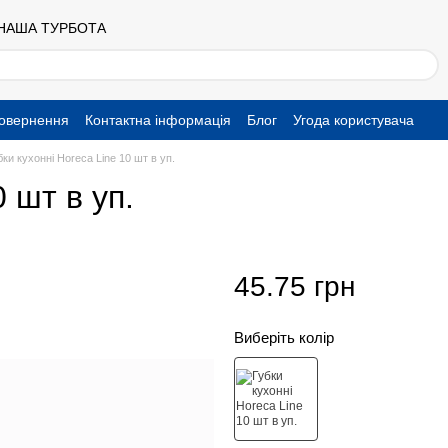
 НАША ТУРБОТА
повернення
Контактна інформація
Блог
Угода користувача
бки кухонні Horeca Line 10 шт в уп.
 шт в уп.
45.75 грн
Виберіть колір