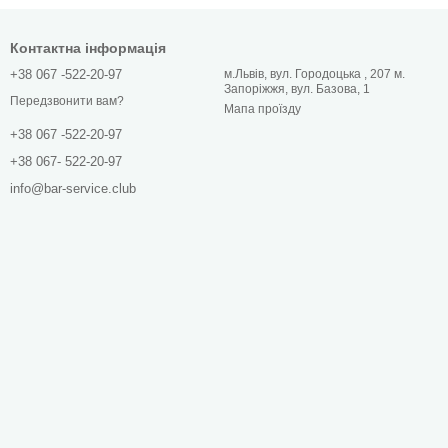
Контактна інформація
+38 067 -522-20-97
м.Львів, вул. Городоцька , 207 м.
Запоріжжя, вул. Базова, 1
Передзвонити вам?
Мапа проїзду
+38 067 -522-20-97
+38 067- 522-20-97
info@bar-service.club