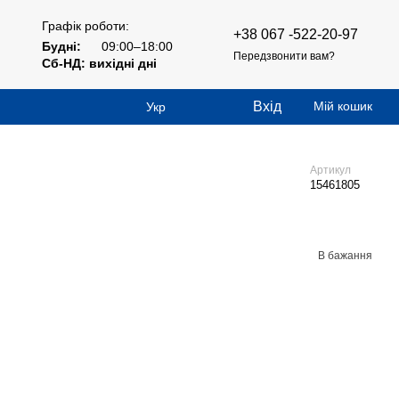
Графік роботи:
+38 067 -522-20-97
Будні:
09:00–18:00
Передзвонити вам?
Сб-НД: вихідні дні
Вхід
Мій кошик
Укр
Артикул
15461805
В бажання