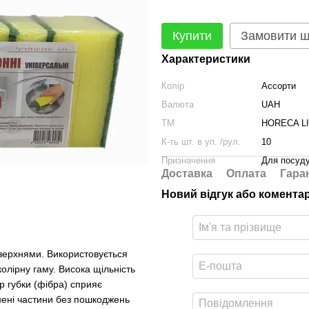
Купити
Замовити 
Характеристики
Колір
Ассорти
Валюта
UAH
ТМ
HORECA L
К-ть шт. в уп. /рул.
10
Призначення
Для посуд
Доставка
Оплата
Гара
Новий відгук або комента
оверхнями. Використовується
олірну гаму. Висока щільність
 губки (фібра) сприяє
нені частини без пошкоджень