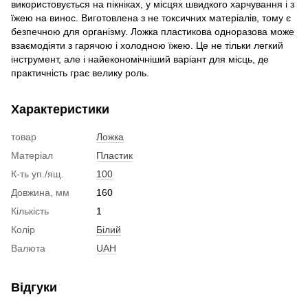
використовується на пікніках, у місцях швидкого харчування і з
їжею на винос. Виготовлена з не токсичних матеріалів, тому є
безпечною для організму. Ложка пластикова одноразова може
взаємодіяти з гарячою і холодною їжею. Це не тільки легкий
інструмент, але і найекономічніший варіант для місць, де
практичність грає велику роль.
Характеристики
товар
Ложка
Матеріал
Пластик
К-ть уп./ящ.
100
Довжина, мм
160
Кількість
1
Колір
Білий
Валюта
UAH
Відгуки