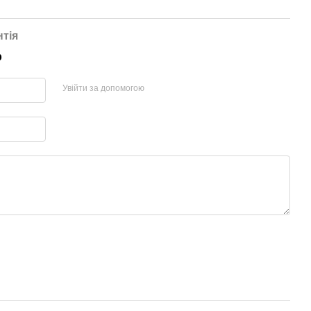
нтія
р
Увійти за допомогою