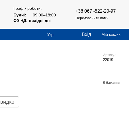
Графік роботи:
+38 067 -522-20-97
Будні:
09:00–18:00
Передзвонити вам?
Сб-НД: вихідні дні
Вхід
Мій кошик
Укр
Артикул
22019
В бажання
швидко