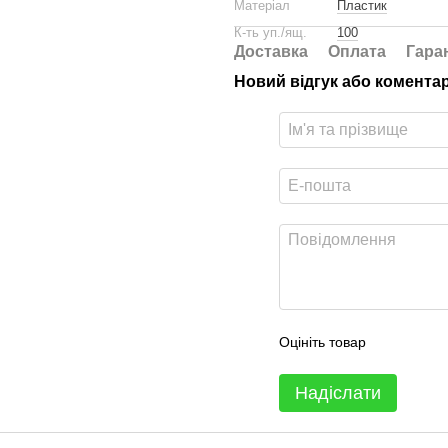
Матеріал
Пластик
К-ть уп./ящ.
100
Доставка
Оплата
Гара
Новий відгук або комента
Оцініть товар
Надіслати