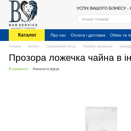
Перейти до основного контенту
УСПІХ ВАШОГО БІЗНЕСУ -
Каталог
Про нас
Оплата і доставка
Обмін та 
Публічний договір (оферта)
Головна
Каталог
Одноразовий посуд
Прибори одноразові
Індивід
Прозора ложечка чайна в ін
В наявності
Написати відгук