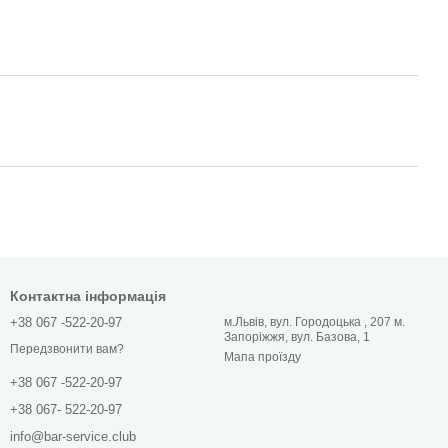
Контактна інформація
+38 067 -522-20-97
м.Львів, вул. Городоцька , 207 м.
Запоріжжя, вул. Базова, 1
Передзвонити вам?
Мапа проїзду
+38 067 -522-20-97
+38 067- 522-20-97
info@bar-service.club