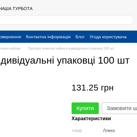
 НАША ТУРБОТА
повернення
Контактна інформація
Блог
Угода користувача
уальні набори
Прозора ложечка чайна в індивідуальні упаковці 100 шт
дивідуальні упаковці 100 шт
131.25 грн
Купити
Замовити 
Характеристики
товар
Ложка