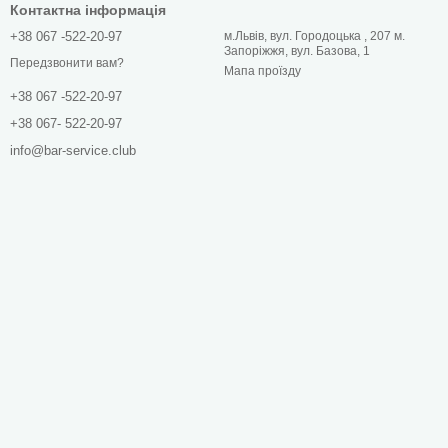
Контактна інформація
+38 067 -522-20-97
м.Львів, вул. Городоцька , 207 м.
Запоріжжя, вул. Базова, 1
Передзвонити вам?
Мапа проїзду
+38 067 -522-20-97
+38 067- 522-20-97
info@bar-service.club