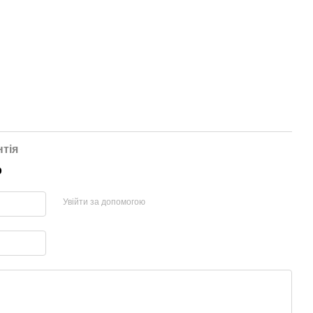
нтія
р
Увійти за допомогою