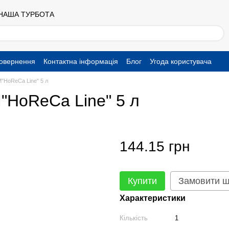
 НАША ТУРБОТА
повернення
Контактна інформація
Блог
Угода користувача
М"HoReCa Line" 5 л
"HoReCa Line" 5 л
144.15 грн
Купити
Замовити 
Характеристики
Кількість
1