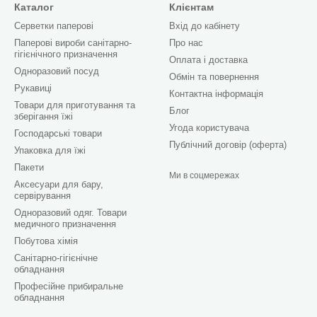
Каталог
Клієнтам
Серветки паперові
Вхід до кабінету
Паперові вироби санітарно-
Про нас
гігієнічного призначення
Оплата і доставка
Одноразовий посуд
Обмін та повернення
Рукавиці
Контактна інформація
Товари для приготування та
Блог
зберігання їжі
Угода користувача
Господарські товари
Публічний договір (оферта)
Упаковка для їжі
Пакети
Ми в соцмережах
Аксесуари для бару,
сервірування
Одноразовий одяг. Товари
медичного призначення
Побутова хімія
Санітарно-гігієнічне
обладнання
Професійне прибиральне
обладнання