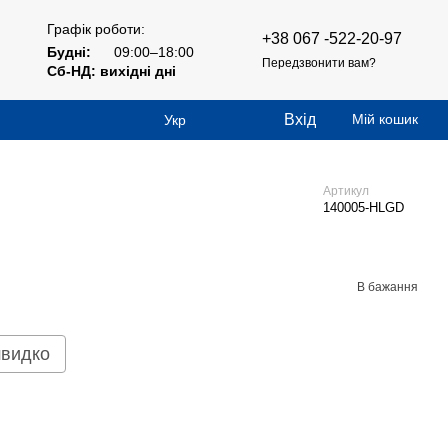
Графік роботи:
+38 067 -522-20-97
Будні:
09:00–18:00
Передзвонити вам?
Сб-НД: вихідні дні
Вхід
Мій кошик
Укр
Артикул
140005-HLGD
В бажання
швидко