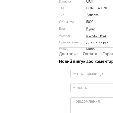
Валюта
UAH
ТМ
HORECA LINE
Тип
Запаска
Об'єм, мл
5000
Вид
Рідке
Аромат
молоко і мед
Призначення
Для миття рук
товар
Мило
Доставка
Оплата
Гара
Новий відгук або комента