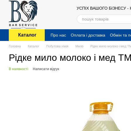
Перейти до основного контенту
УСПІХ ВАШОГО БІЗНЕСУ -
Каталог
Про нас
Оплата і доставка
Обмін та 
Публічний договір (оферта)
Головна
Каталог
Побутова хімія
Мило
Рідке мило молоко і мед Т
Рідке мило молоко і мед ТМ
В наявності
Написати відгук