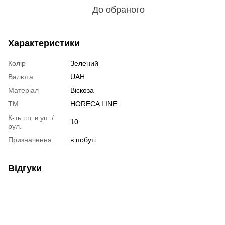
До обраного
Характеристики
Колір
Зелений
Валюта
UAH
Матеріал
Віскоза
ТМ
HORECA LINE
К-ть шт. в уп. /
10
рул.
Призначення
в побуті
Відгуки