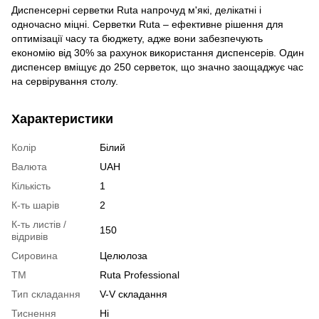
Диспенсерні серветки Ruta напрочуд м'які, делікатні і
одночасно міцні. Серветки Ruta – ефективне рішення для
оптимізації часу та бюджету, адже вони забезпечують
економію від 30% за рахунок використання диспенсерів. Один
диспенсер вміщує до 250 серветок, що значно заощаджує час
на сервірування столу.
Характеристики
Колір
Білий
Валюта
UAH
Кількість
1
К-ть шарів
2
К-ть листів /
150
відривів
Сировина
Целюлоза
ТМ
Ruta Professional
Тип складання
V-V складання
Тиснення
Ні