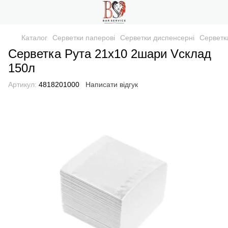
Каталог
Серветки паперові
Серветки диспенсерні
Серветк
Серветка Рута 21х10 2шари Vсклад
150л
Артикул:
4818201000
Написати відгук