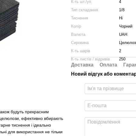
К-ть шт./уп.
4
Тип складання
1/8
Тиснення
Ні
Колір
Чорний
Валюта
UAH
Сировина
Целюлоз
К-ть шарів
2
К-ть листів / відривів
250
Доставка
Оплата
Гара
Новий відгук або комента
 також будуть прекрасним
ї целюлози, ефективно вбирають
гарне тиснення і ідеально
льні для використання не тільки