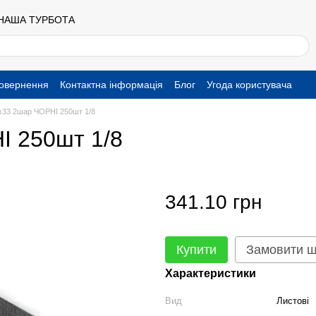
 НАША ТУРБОТА
повернення
Контактна інформація
Блог
Угода користувача
х33 2шар ЧОРНІ 250шт 1/8
І 250шт 1/8
341.10 грн
Купити
Замовити 
Характеристики
Вид
Листові