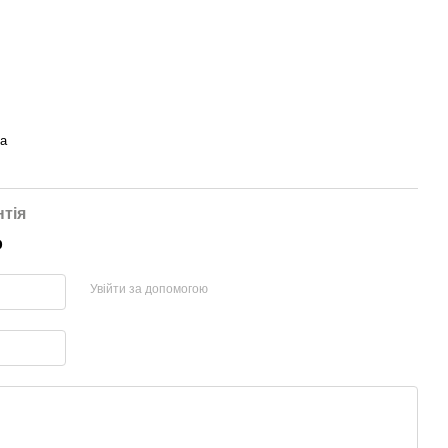
а
нтія
р
Увійти за допомогою