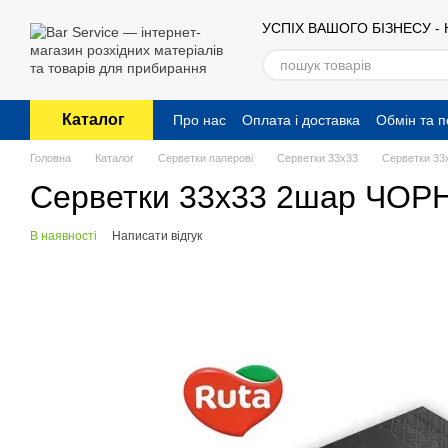
Перейти до основного контенту
УСПІХ ВАШОГО БІЗНЕСУ -
Каталог
Про нас
Оплата і доставка
Обмін та 
Публічний договір (оферта)
Головна
Каталог
Серветки паперові
Серветки 33x33
Серветки 33
Серветки 33х33 2шар ЧОРН
В наявності
Написати відгук