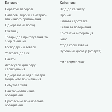
Каталог
Клієнтам
Серветки паперові
Вхід до кабінету
Паперові вироби санітарно-
Про нас
гігієнічного призначення
Оплата і доставка
Одноразовий посуд
Обмін та повернення
Рукавиці
Контактна інформація
Товари для приготування та
Блог
зберігання їжі
Угода користувача
Господарські товари
Публічний договір (оферта)
Упаковка для їжі
Пакети
Ми в соцмережах
Аксесуари для бару,
сервірування
Одноразовий одяг. Товари
медичного призначення
Побутова хімія
Санітарно-гігієнічне
обладнання
Професійне прибиральне
обладнання