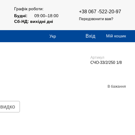
Графік роботи:
+38 067 -522-20-97
Будні:
09:00–18:00
Передзвонити вам?
Сб-НД: вихідні дні
Вхід
Мій кошик
Укр
Артикул
СЧО-33/2/250 1/8
В бажання
швидко