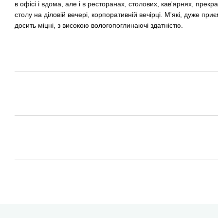
в офісі і вдома, але і в ресторанах, столових, кав'ярнях, прек
столу на діловій вечері, корпоративній вечірці. М'які, дуже приє
досить міцні, з високою вологопоглинаючі здатністю.