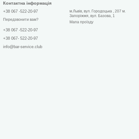
Контактна інформація
+38 067 -522-20-97
м.Львів, вул. Городоцька , 207 м.
Запоріжжя, вул. Базова, 1
Передзвонити вам?
Мапа проїзду
+38 067 -522-20-97
+38 067- 522-20-97
info@bar-service.club