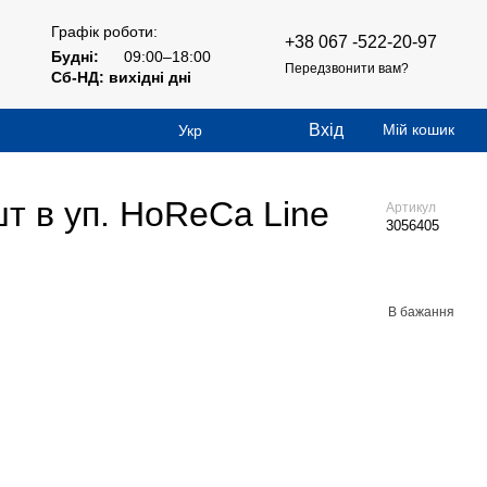
Графік роботи:
+38 067 -522-20-97
Будні:
09:00–18:00
Передзвонити вам?
Сб-НД: вихідні дні
Вхід
Мій кошик
Укр
шт в уп. HoReCa Line
Артикул
3056405
В бажання