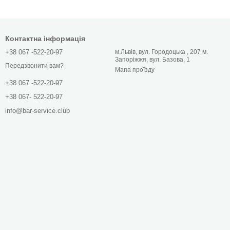
Контактна інформація
+38 067 -522-20-97
м.Львів, вул. Городоцька , 207 м.
Запоріжжя, вул. Базова, 1
Передзвонити вам?
Мапа проїзду
+38 067 -522-20-97
+38 067- 522-20-97
info@bar-service.club