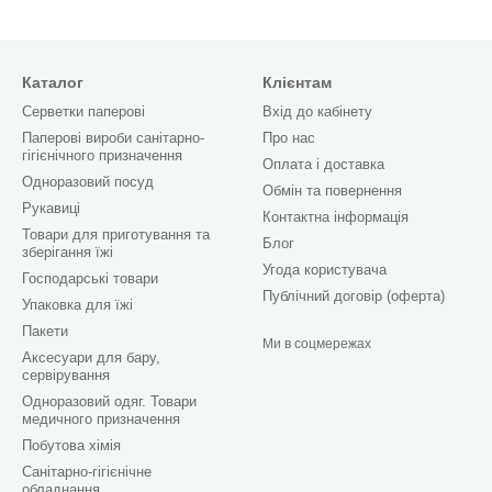
Каталог
Клієнтам
Серветки паперові
Вхід до кабінету
Паперові вироби санітарно-
Про нас
гігієнічного призначення
Оплата і доставка
Одноразовий посуд
Обмін та повернення
Рукавиці
Контактна інформація
Товари для приготування та
Блог
зберігання їжі
Угода користувача
Господарські товари
Публічний договір (оферта)
Упаковка для їжі
Пакети
Ми в соцмережах
Аксесуари для бару,
сервірування
Одноразовий одяг. Товари
медичного призначення
Побутова хімія
Санітарно-гігієнічне
обладнання