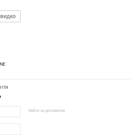
швидко
INE
нтія
р
Увійти за допомогою