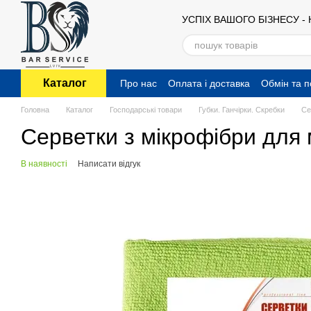
Перейти до основного контенту
УСПІХ ВАШОГО БІЗНЕСУ -
Каталог
Про нас
Оплата і доставка
Обмін та 
Публічний договір (оферта)
Головна
Каталог
Господарські товари
Губки. Ганчірки. Скребки
Се
Серветки з мікрофібри для 
В наявності
Написати відгук