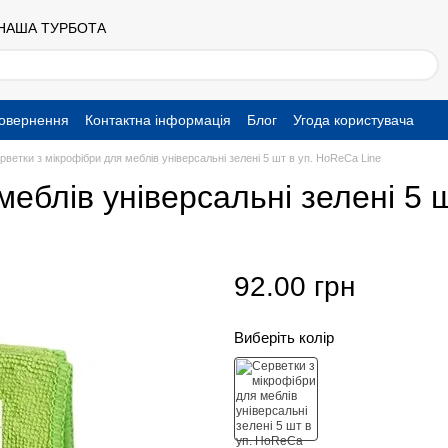
 НАША ТУРБОТА
повернення
Контактна інформація
Блог
Угода користувача
рветки з мікрофібри для меблів універсальні зелені 5 шт в уп. HoReCa Line
меблів універсальні зелені 5 
92.00 грн
Виберіть колір