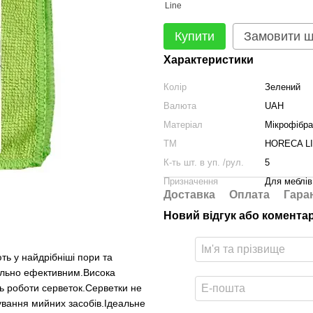
Купити
Замовити 
Характеристики
Колір
Зелений
Валюта
UAH
Матеріал
Мікрофібра
ТМ
HORECA L
К-ть шт. в уп. /рул.
5
Призначення
Для меблів
Доставка
Оплата
Гара
Новий відгук або комента
ть у найдрібніші пори та
ально ефективним.Висока
сть роботи серветок.Серветки не
ування мийних засобів.Ідеальне