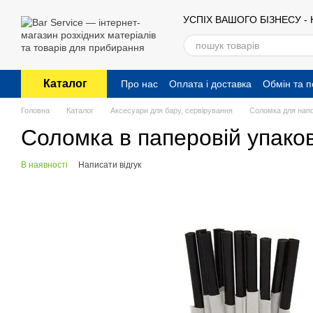
Перейти до основного контенту
УСПІХ ВАШОГО БІЗНЕСУ -
Каталог
Про нас
Оплата і доставка
Обмін та 
Публічний договір (оферта)
Головна
Каталог
Аксесуари для бару, сервірування
Соломка для нап
Соломка в паперовій упаков
В наявності
Написати відгук