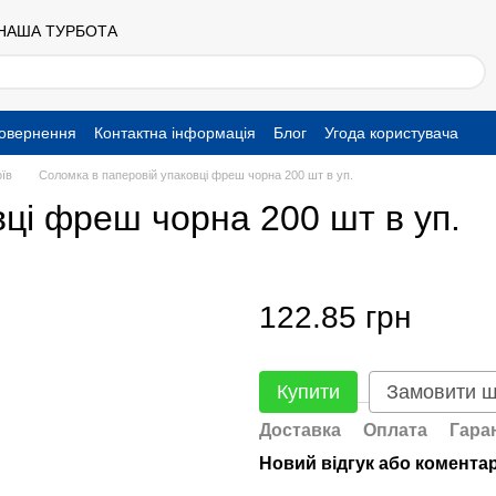
 НАША ТУРБОТА
повернення
Контактна інформація
Блог
Угода користувача
оїв
Соломка в паперовій упаковці фреш чорна 200 шт в уп.
ці фреш чорна 200 шт в уп.
122.85 грн
Купити
Замовити 
Доставка
Оплата
Гара
Новий відгук або комента