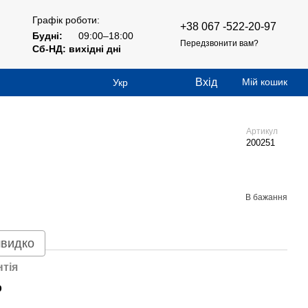
Графік роботи:
+38 067 -522-20-97
Будні:
09:00–18:00
Передзвонити вам?
Сб-НД: вихідні дні
Вхід
Мій кошик
Укр
Артикул
200251
В бажання
швидко
нтія
р