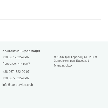
Контактна інформація
+38 067 -522-20-97
м.Львів, вул. Городоцька , 207 м.
Запоріжжя, вул. Базова, 1
Передзвонити вам?
Мапа проїзду
+38 067 -522-20-97
+38 067- 522-20-97
info@bar-service.club