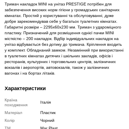
Тримач накладок MINI на унітаз PRESTIGE потрібен для
забезпечення високих норм гігієни у громадських санітарних
кімнатах. Простий у користуванні та обслуговуванні, дуже
добре зарекомендував себе у багатьох туалетних кімнатах.
Габаритні розміри – 2295x60x230 мм. Тримач з удароміцного
пластику. Призначений для розміщення однієї пачки MINI
місткістю – 200 накладок. Відбір індивідуальних накладок на
унітаз відбувається без дотику до тримача. Кріплення входить
у комплект. Обладнаний замком. Незамінний при використанні
в туалетних кімнатах дитячих і шкільних закладів, офісів і
ресторанів, культурних і торговельних центрів, залізничних
вокзалів і аеропортів, автовокзалів, також у залізничних
вагонах і на бортах літаків.
Характеристики
Країна
Італія
походження
Матеріал
Пластик
Колір
Чорний
ТМ
Mar Plast