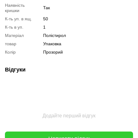
Наявність
Так
кришки
К-ть уп. в ящ.
50
К-ть в уп.
1
Матеріал
Полістирол
товар
Упаковка
Колір
Прозорий
Відгуки
Додайте перший відгук