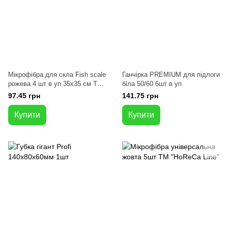
Мікрофібра для скла Fish scale
Ганчірка PREMIUM для підлоги
рожева 4 шт в уп 35x35 см ТМ
біла 50/60 6шт в уп
HoReCa Line
97.45 грн
141.75 грн
Купити
Купити