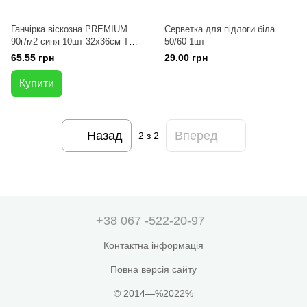
Ганчірка віскозна PREMIUM
Серветка для підлоги біла
90г/м2 синя 10шт 32x36см ТМ "
50/60 1шт
HoReCa Line"
65.55 грн
29.00 грн
Купити
Назад
Вперед
2
з 2
+38 067 -522-20-97
Контактна інформація
Повна версія сайту
© 2014—%2022%