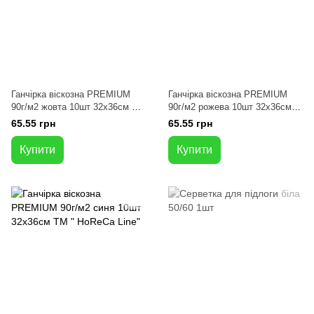
Ганчірка віскозна PREMIUM
Ганчірка віскозна PREMIUM
90г/м2 жовта 10шт 32x36см ТМ
90г/м2 рожева 10шт 32x36см
" HoReCa Line"
ТМ " HoReCa Line"
65.55 грн
65.55 грн
Купити
Купити